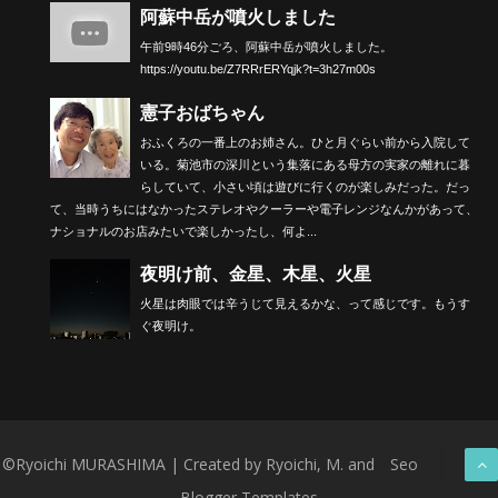
阿蘇中岳が噴火しました
午前9時46分ごろ、阿蘇中岳が噴火しました。
https://youtu.be/Z7RRrERYqjk?t=3h27m00s
憲子おばちゃん
おふくろの一番上のお姉さん。ひと月ぐらい前から入院して
いる。菊池市の深川という集落にある母方の実家の離れに暮
らしていて、小さい頃は遊びに行くのが楽しみだった。だっ
て、当時うちにはなかったステレオやクーラーや電子レンジなんかがあって、
ナショナルのお店みたいで楽しかったし、何よ...
夜明け前、金星、木星、火星
火星は肉眼では辛うじて見えるかな、って感じです。もうす
ぐ夜明け。
©Ryoichi MURASHIMA | Created by Ryoichi, M. and
Seo
Blogger Templates