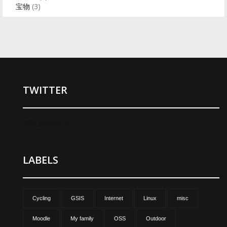
宝物
(3)
TWITTER
@Rio_1さんのツイート
LABELS
Cycling
GSIS
Internet
Linux
misc
Moodle
My family
OSS
Outdoor