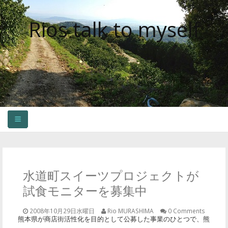
Rios talk to myself
HOME
OLDER CONTENTS
水道町スイーツプロジェクトが
試食モニターを募集中
2008年10月29日水曜日
Rio MURASHIMA
0 Comments
熊本県が商店街活性化を目的として公募した事業のひとつで、熊