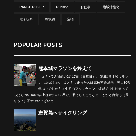
RANGE ROVER
Running
お仕事
地域活性化
電子玩具
鳩観察
宝物
POPULAR POSTS
熊本城マラソンを終えて
ちょうど2週間前の2月17日（日曜日）、 第2回熊本城マラソ
ン に参加した。 まともに走ったのは高校卒業以来、実に30数
年ぶりでしかも人生初のフルマラソン。練習で少しは走って
みたものの10km以上は未知の世界で、果たしてどうなることかと自分も（周
りも？）不安でいっぱいだ...
志賀島へサイクリング