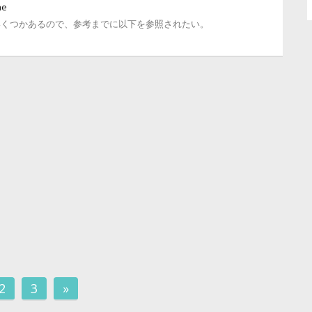
he
いくつかあるので、参考までに以下を参照されたい。
2
3
»