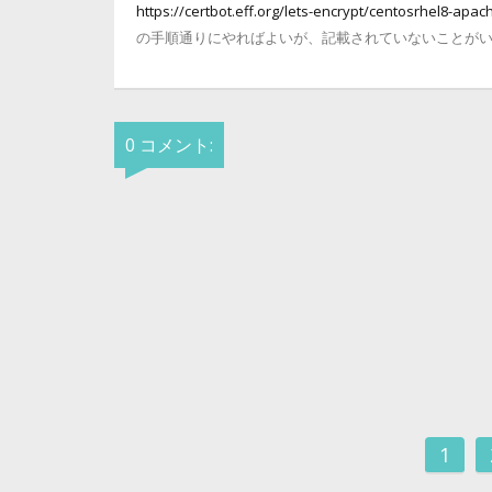
https://certbot.eff.org/lets-encrypt/centosrhel8-apac
の手順通りにやればよいが、記載されていないことが
0 コメント:
1