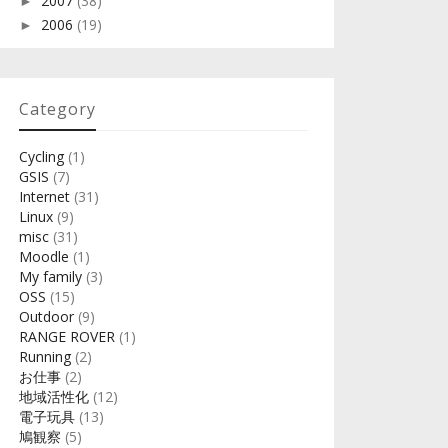
2007
(38)
►
2006
(19)
►
Category
Cycling
(1)
GSIS
(7)
Internet
(31)
Linux
(9)
misc
(31)
Moodle
(1)
My family
(3)
OSS
(15)
Outdoor
(9)
RANGE ROVER
(1)
Running
(2)
お仕事
(2)
地域活性化
(12)
電子玩具
(13)
鳩観察
(5)