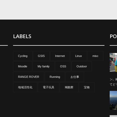
LABELS
PO
Cycling
GSIS
Internet
Linux
misc
Moodle
My family
OSS
Outdoor
RANGE ROVER
Running
お仕事
ン。
てど
地域活性化
電子玩具
鳩観察
宝物