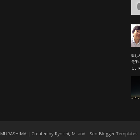
楽し
電子
し、何
 MURASHIMA | Created by Ryoichi, M. and
Seo Blogger Templates