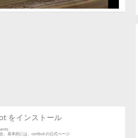
ertbot をインストール
ents
基本的には、certbot の公式ページ