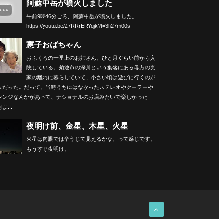
阿蘇中岳が噴火しました
午前9時46分ごろ、阿蘇中岳が噴火しました。
https://youtu.be/Z7RRrERYqjk?t=3h27m00s
憲子おばちゃん
おふくろの一番上のお姉さん。ひと月ぐらい前から入
院している。菊池市の深川という集落にある母方の実
家の離れに暮らしていて、小さい頃は遊びに行くのが
みだった。だって、当時うちにはなかったステレオやクーラーや
レンジなんかがあって、ナショナルのお店みたいで楽しかった
よ...
夜明け前、金星、木星、火星
火星は肉眼では辛うじて見えるかな、って感じです。
もうすぐ夜明け。