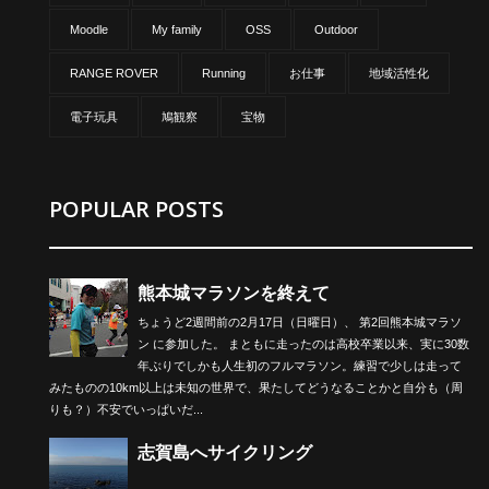
Moodle
My family
OSS
Outdoor
RANGE ROVER
Running
お仕事
地域活性化
電子玩具
鳩観察
宝物
POPULAR POSTS
熊本城マラソンを終えて
ちょうど2週間前の2月17日（日曜日）、 第2回熊本城マラソ
ン に参加した。 まともに走ったのは高校卒業以来、実に30数
年ぶりでしかも人生初のフルマラソン。練習で少しは走って
みたものの10km以上は未知の世界で、果たしてどうなることかと自分も（周
りも？）不安でいっぱいだ...
志賀島へサイクリング