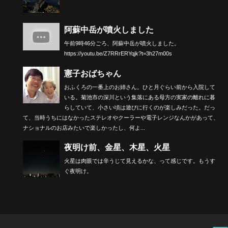
阿蘇中岳が噴火しました
午前9時46分ごろ、阿蘇中岳が噴火しました。
https://youtu.be/Z7RRrERYqjk?t=3h27m00s
憲子おばちゃん
おふくろの一番上のお姉さん。ひと月ぐらい前から入院して
いる。菊池市の深川という集落にある母方の実家の離れに暮
らしていて、小さい頃は遊びに行くのが楽しみだった。だっ
て、当時うちにはなかったステレオやクーラーや電子レンジなんかがあって、
ナショナルのお店みたいで楽しかったし、何よ...
夜明け前、金星、木星、火星
火星は肉眼では辛うじて見えるかな、って感じです。もうす
ぐ夜明け。