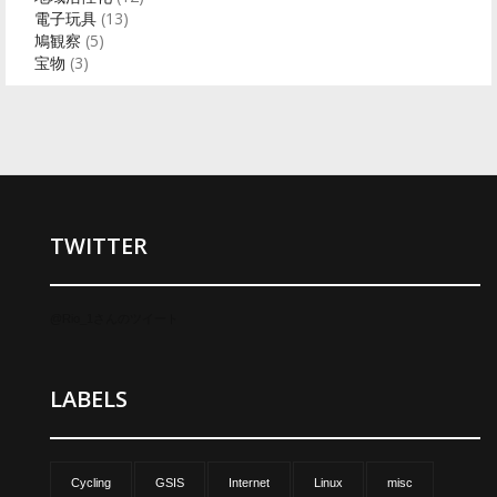
電子玩具
(13)
鳩観察
(5)
宝物
(3)
TWITTER
@Rio_1さんのツイート
LABELS
Cycling
GSIS
Internet
Linux
misc