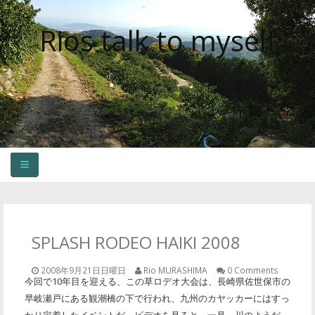
Rios talk to myself
HOME
OLDER CONTENTS
SPLASH RODEO HAIKI 2008
2008年9月21日日曜日
Rio MURASHIMA
0 Comments
今回で10年目を迎える、この草ロデオ大会は、長崎県佐世保市の
早岐瀬戸にある観潮橋の下で行われ、九州のカヤッカーにはすっ