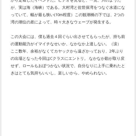
かり定着したイベントだ。ビデオを見ると、一見、川のようだ
が、実は海（海峡）である。大村湾と佐世保湾をつなぐ水道にな
っていて、幅が最も狭い(10m程度）この観潮橋の下では、2つの
湾の潮位の差によって、時々大きなウェーブが発生する。
この大会には、僕も過去４回ぐらい出させてもらったが、持ち前
の運動能力がイマイチなせいか、なかなか上達しない。（涙）
ここ数年、余裕がなくてカヤックから遠ざかっており、2年ぶり
の出場となった今回はCクラスにエントリ。 なかなか勘が取り戻
せず、ロールもおぼつかない状況で、自分なりに上手に乗れたと
きはとても気持ちいいし、楽しいから、やめられない。