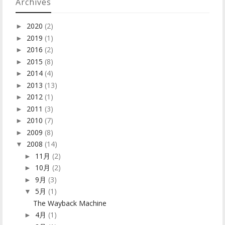
Archives
2020
(2)
►
2019
(1)
►
2016
(2)
►
2015
(8)
►
2014
(4)
►
2013
(13)
►
2012
(1)
►
2011
(3)
►
2010
(7)
►
2009
(8)
►
2008
(14)
▼
11月
(2)
►
10月
(2)
►
9月
(3)
►
5月
(1)
▼
The Wayback Machine
4月
(1)
►