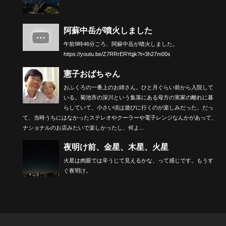
阿蘇中岳が噴火しました
午前9時46分ごろ、阿蘇中岳が噴火しました。
https://youtu.be/Z7RRrERYqjk?t=3h27m00s
憲子おばちゃん
おふくろの一番上のお姉さん。ひと月ぐらい前から入院して
いる。菊池市の深川という集落にある母方の実家の離れに暮
らしていて、小さい頃は遊びに行くのが楽しみだった。だっ
て、当時うちにはなかったステレオやクーラーや電子レンジなんかがあって、
ナショナルのお店みたいで楽しかったし、何よ...
夜明け前、金星、木星、火星
火星は肉眼では辛うじて見えるかな、って感じです。もうす
ぐ夜明け。