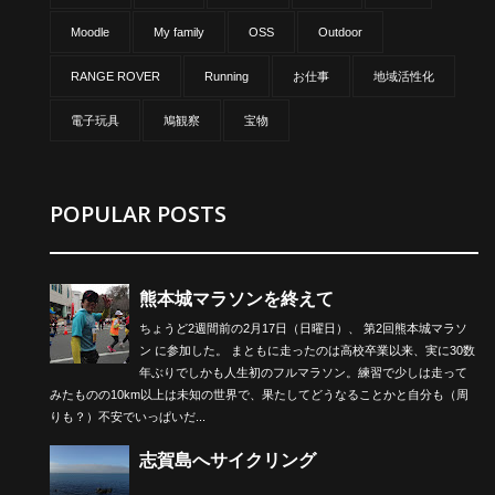
Moodle
My family
OSS
Outdoor
RANGE ROVER
Running
お仕事
地域活性化
電子玩具
鳩観察
宝物
POPULAR POSTS
熊本城マラソンを終えて
ちょうど2週間前の2月17日（日曜日）、 第2回熊本城マラソ
ン に参加した。 まともに走ったのは高校卒業以来、実に30数
年ぶりでしかも人生初のフルマラソン。練習で少しは走って
みたものの10km以上は未知の世界で、果たしてどうなることかと自分も（周
りも？）不安でいっぱいだ...
志賀島へサイクリング