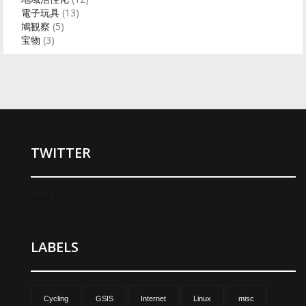
電子玩具
(13)
鳩観察
(5)
宝物
(3)
TWITTER
@Rio_1さんのツイート
LABELS
Cycling
GSIS
Internet
Linux
misc