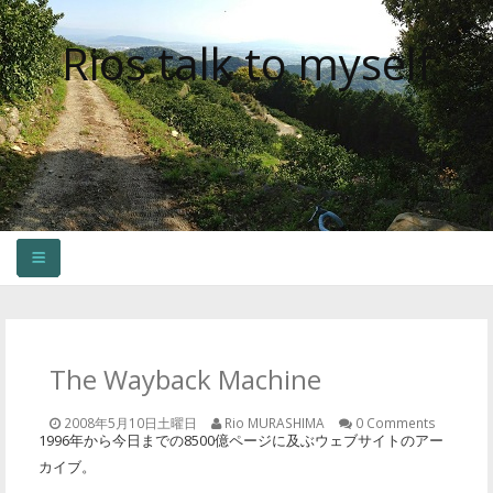
Rios talk to myself
HOME
OLDER CONTENTS
The Wayback Machine
2008年5月10日土曜日
Rio MURASHIMA
0 Comments
1996年から今日までの8500億ページに及ぶウェブサイトのアー
カイブ。