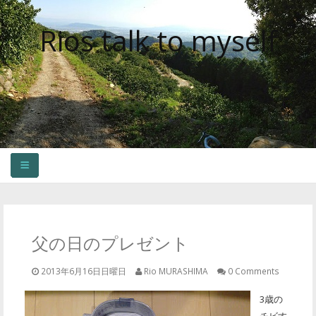
Rios talk to myself
HOME
OLDER CONTENTS
父の日のプレゼント
2013年6月16日日曜日
Rio MURASHIMA
0 Comments
3歳の