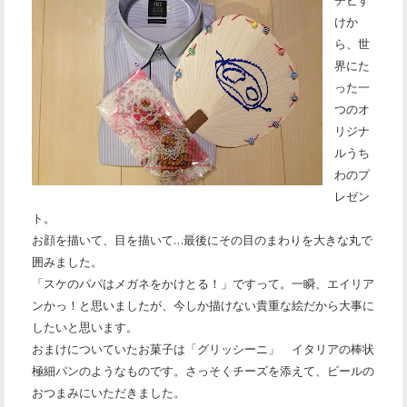
チビす
けか
ら、世
界にた
った一
つのオ
リジナ
ルうち
わのプ
レゼン
ト。
お顔を描いて、目を描いて…最後にその目のまわりを大きな丸で
囲みました。
「スケのパパはメガネをかけとる！」ですって。一瞬、エイリア
ンかっ！と思いましたが、今しか描けない貴重な絵だから大事に
したいと思います。
おまけについていたお菓子は「グリッシーニ」 イタリアの棒状
極細パンのようなものです。さっそくチーズを添えて、ビールの
おつまみにいただきました。