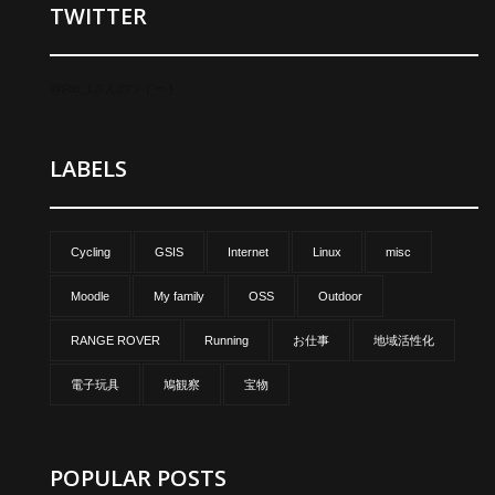
TWITTER
@Rio_1さんのツイート
LABELS
Cycling
GSIS
Internet
Linux
misc
Moodle
My family
OSS
Outdoor
RANGE ROVER
Running
お仕事
地域活性化
電子玩具
鳩観察
宝物
POPULAR POSTS