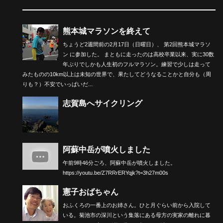
熊本城マラソンを終えて
ちょうど2週間前の2月17日（日曜日）、 第2回熊本城マラソ
ン に参加した。 まともに走ったのは高校卒業以来、実に30数
年ぶりでしかも人生初のフルマラソン。練習で少しは走って
みたものの10km以上は未知の世界で、果たしてどうなることかと自分も（周
りも？）不安でいっぱいだ...
志賀島へサイクリング
阿蘇中岳が噴火しました
午前9時46分ごろ、阿蘇中岳が噴火しました。
https://youtu.be/Z7RRrERYqjk?t=3h27m00s
憲子おばちゃん
おふくろの一番上のお姉さん。ひと月ぐらい前から入院して
いる。菊池市の深川という集落にある母方の実家の離れに暮