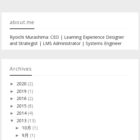
about.me
Ryoichi Murashima: CEO | Learning Experience Designer
and Strategist | LMS Administrator | Systems Engineer
Archives
2020
(2)
►
2019
(1)
►
2016
(2)
►
2015
(8)
►
2014
(4)
►
2013
(13)
▼
10月
(1)
►
9月
(1)
►