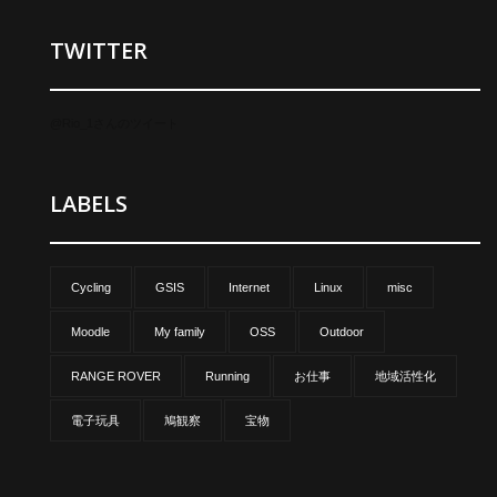
TWITTER
@Rio_1さんのツイート
LABELS
Cycling
GSIS
Internet
Linux
misc
Moodle
My family
OSS
Outdoor
RANGE ROVER
Running
お仕事
地域活性化
電子玩具
鳩観察
宝物