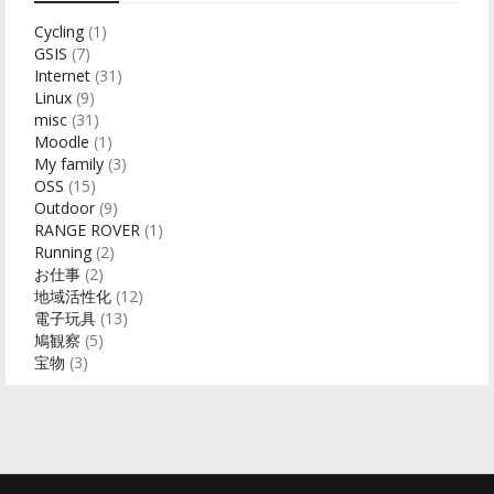
Cycling
(1)
GSIS
(7)
Internet
(31)
Linux
(9)
misc
(31)
Moodle
(1)
My family
(3)
OSS
(15)
Outdoor
(9)
RANGE ROVER
(1)
Running
(2)
お仕事
(2)
地域活性化
(12)
電子玩具
(13)
鳩観察
(5)
宝物
(3)