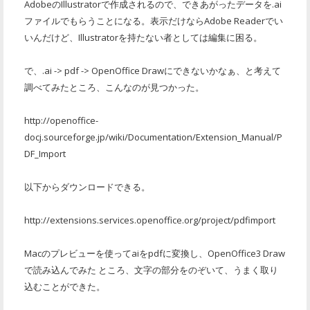
AdobeのIllustratorで作成されるので、できあがったデータを.ai
ファイルでもらうことになる。表示だけならAdobe Readerでい
いんだけど、Illustratorを持たない者としては編集に困る。
で、.ai -> pdf -> OpenOffice Drawにできないかなぁ、と考えて
調べてみたところ、こんなのが見つかった。
http://openoffice-
docj.sourceforge.jp/wiki/Documentation/Extension_Manual/P
DF_Import
以下からダウンロードできる。
http://extensions.services.openoffice.org/project/pdfimport
Macのプレビューを使ってaiをpdfに変換し、OpenOffice3 Draw
で読み込んでみた ところ、文字の部分をのぞいて、うまく取り
込むことができた。