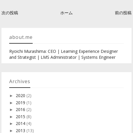
次の投稿
ホーム
前の投稿
about.me
Ryoichi Murashima: CEO | Learning Experience Designer
and Strategist | LMS Administrator | Systems Engineer
Archives
2020
(2)
►
2019
(1)
►
2016
(2)
►
2015
(8)
►
2014
(4)
►
2013
(13)
►