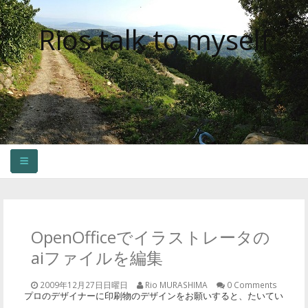
Rios talk to myself
HOME
OLDER CONTENTS
OpenOfficeでイラストレータの
aiファイルを編集
2009年12月27日日曜日
Rio MURASHIMA
0 Comments
プロのデザイナーに印刷物のデザインをお願いすると、たいてい