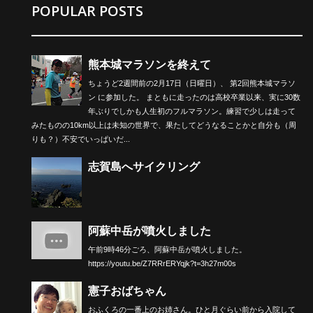
POPULAR POSTS
熊本城マラソンを終えて
ちょうど2週間前の2月17日（日曜日）、 第2回熊本城マラソ
ン に参加した。 まともに走ったのは高校卒業以来、実に30数
年ぶりでしかも人生初のフルマラソン。練習で少しは走って
みたものの10km以上は未知の世界で、果たしてどうなることかと自分も（周
りも？）不安でいっぱいだ...
志賀島へサイクリング
阿蘇中岳が噴火しました
午前9時46分ごろ、阿蘇中岳が噴火しました。
https://youtu.be/Z7RRrERYqjk?t=3h27m00s
憲子おばちゃん
おふくろの一番上のお姉さん。ひと月ぐらい前から入院して