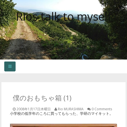
Rios talk to myself
HOME
OLDER CONTENTS
僕のおもちゃ箱 (1)
2008年1月17日木曜日
Rio MURASHIMA
0 Comments
小学校の低学年のころに買ってもらった、学研のマイキット。