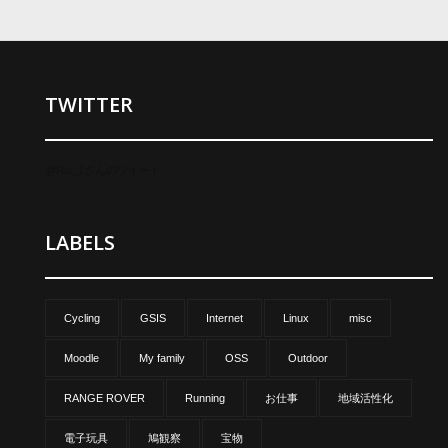
TWITTER
@Rio_1さんのツイート
LABELS
Cycling
GSIS
Internet
Linux
misc
Moodle
My family
OSS
Outdoor
RANGE ROVER
Running
お仕事
地域活性化
電子玩具
鳩観察
宝物