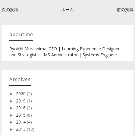
次の投稿
ホーム
前の投稿
about.me
Ryoichi Murashima: CEO | Learning Experience Designer
and Strategist | LMS Administrator | Systems Engineer
Archives
2020
(2)
►
2019
(1)
►
2016
(2)
►
2015
(8)
►
2014
(4)
►
2013
(13)
►