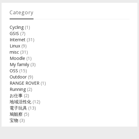
Category
Cycling
(1)
GSIS
(7)
Internet
(31)
Linux
(9)
misc
(31)
Moodle
(1)
My family
(3)
OSS
(15)
Outdoor
(9)
RANGE ROVER
(1)
Running
(2)
お仕事
(2)
地域活性化
(12)
電子玩具
(13)
鳩観察
(5)
宝物
(3)